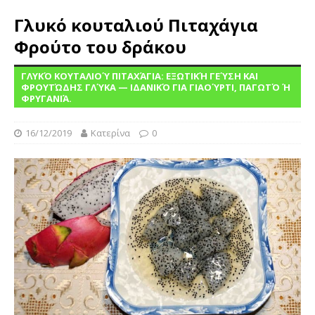
Γλυκό κουταλιού Πιταχάγια
Φρούτο του δράκου
ΓΛΥΚΌ ΚΟΥΤΑΛΙΟΎ ΠΙΤΑΧΆΓΙΑ: ΕΞΩΤΙΚΉ ΓΕΎΣΗ ΚΑΙ
ΦΡΟΥΤΏΔΗΣ ΓΛΎΚΑ — ΙΔΑΝΙΚΌ ΓΙΑ ΓΙΑΟΎΡΤΙ, ΠΑΓΩΤΌ Ή
ΦΡΥΓΑΝΙΆ.
16/12/2019
Κατερίνα
0