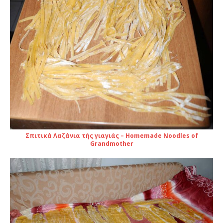
Σπιτικά Λαζάνια τής γιαγιάς – Homemade Noodles of
Grandmother