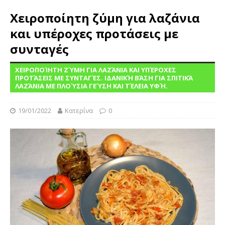
Χειροποίητη ζύμη για λαζάνια
και υπέροχες προτάσεις με
συνταγές
ΧΕΙΡΟΠΟΊΗΤΗ ΖΎΜΗ ΓΙΑ ΛΑΖΆΝΙΑ ΚΑΙ ΥΠΈΡΟΧΕΣ
ΠΡΟΤΆΣΕΙΣ ΜΕ ΣΥΝΤΑΓΈΣ. ΙΔΑΝΙΚΉ ΒΆΣΗ ΓΙΑ ΣΠΙΤΙΚΆ
ΛΑΖΆΝΙΑ ΜΕ ΠΛΟΎΣΙΑ ΓΕΎΣΗ ΚΑΙ ΤΈΛΕΙΑ ΥΦΉ.
19/01/2022
Κατερίνα
0