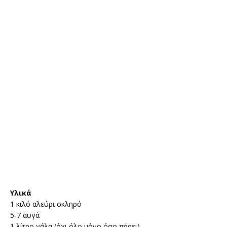
Υλικά
1 κιλό αλεύρι σκληρό
5-7 αυγά
1 λίτρο γάλα (όχι όλο μόνο όσο πάρει)