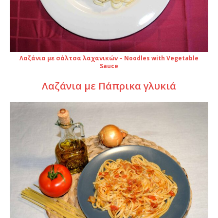
Λαζάνια με σάλτσα λαχανικών – Noodles with Vegetable
Sauce
Λαζάνια με Πάπρικα γλυκιά