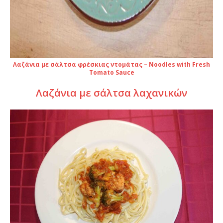
Λαζάνια με σάλτσα φρέσκιας ντομάτας – Noodles with Fresh
Tomato Sauce
Λαζάνια με σάλτσα λαχανικών